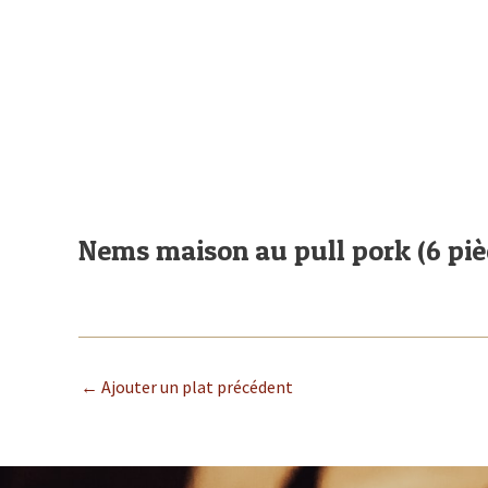
Aller
Navigation
au
des
contenu
articles
ACCUEIL
LE BURGER CAFÉ
Nems maison au pull pork (6 piè
←
Ajouter un plat précédent